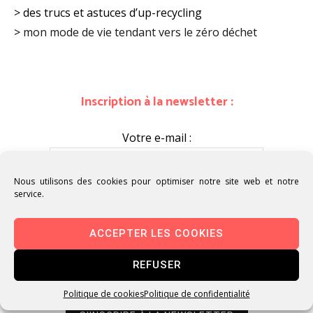
> des trucs et astuces d’up-recycling
>
mon mode de vie tendant vers le zéro déchet
Inscription à la newsletter :
Votre e-mail :
Nous utilisons des cookies pour optimiser notre site web et notre
service.
Vous souhaitez recevoir ma newsletter afin de
recevoir mon actualité (date des ateliers, stages,
ACCEPTER LES COOKIES
marchés, événements auxquels je participe). Vous
pourrez vous désabonner à tout moment de cette
REFUSER
newsletter par simple demande en retour d'e-mail.
Politique de cookies
Politique de confidentialité