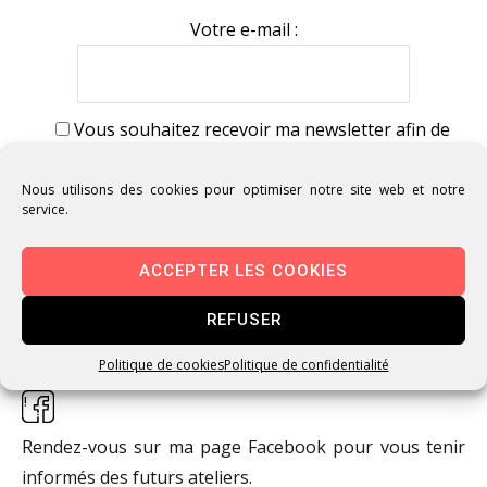
Votre e-mail :
Vous souhaitez recevoir ma newsletter afin de
recevoir mon actualité (date des ateliers, stages,
marchés, événements auxquels je participe). Vous
Nous utilisons des cookies pour optimiser notre site web et notre
service.
pourrez vous désabonner à tout moment de cette
newsletter par simple demande en retour d'e-mail.
ACCEPTER LES COOKIES
REFUSER
Politique de cookies
Politique de confidentialité
Rendez-vous sur ma page Facebook pour vous tenir
informés des futurs ateliers.