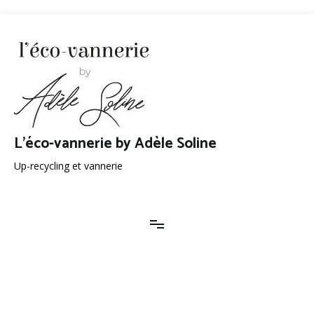
Aller
au
contenu
L'éco-vannerie by Adèle Soline
Up-recycling et vannerie