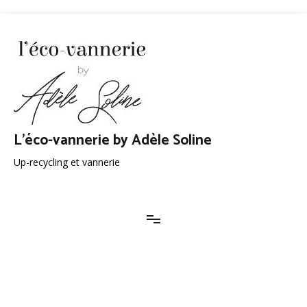
Aller
au
contenu
L'éco-vannerie by Adèle Soline
Up-recycling et vannerie